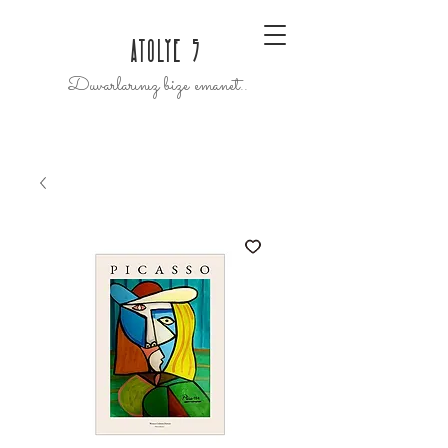
ATOLYE 5
Duvarlarınız bize emanet..