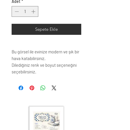
Adet
*
Sepete Ekle
Bu görsel ile evinize modern ve şık bir
hava katabilirsiniz.
Dilediğiniz renk ve boyut seçeneğini
seçebilirsiniz.
Çerçeve profili renk seçenkleri;
Siyah
Beyaz
Krem
Altın
Gümüş
Ahşap (Açık Renk)