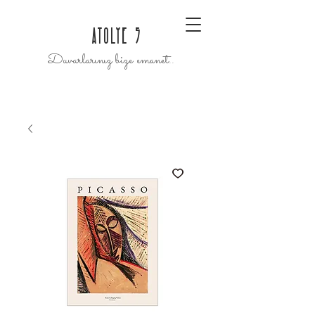
ATOLYE 5
Duvarlarınız bize emanet..