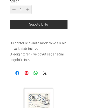
Adet
*
Sepete Ekle
Bu görsel ile evinize modern ve şık bir
hava katabilirsiniz.
Dilediğiniz renk ve boyut seçeneğini
seçebilirsiniz.
Çerçeve profili renk seçenkleri;
Siyah
Beyaz
Krem
Altın
Gümüş
Ahşap (Açık Renk)