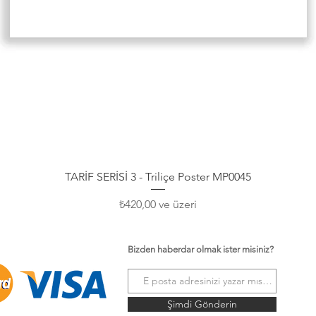
Hızlı Bakış
TARİF SERİSİ 3 - Triliçe Poster MP0045
İndirimli Fiyat
₺420,00
ve üzeri
Bizden haberdar olmak ister misiniz?
Şimdi Gönderin