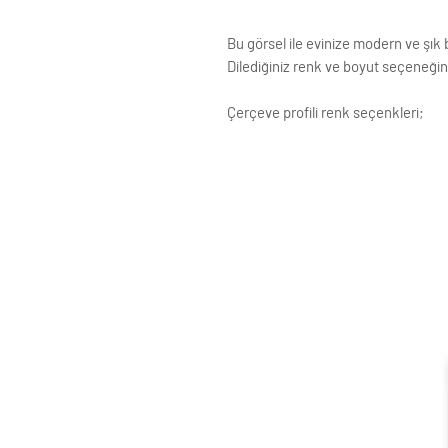
Bu görsel ile evinize modern ve şık b
Dilediğiniz renk ve boyut seçeneğini
Çerçeve profili renk seçenkleri;
Siyah
Beyaz
Krem
Altın
Gümüş
Ahşap (Açık Renk)
ÇERÇEVE ; LAMİNE AHŞAP
ÖN KORUMA: POLYESTERİN PVC
Posterler profesyonel Roket kağ
testinden geçirilmiştir ve Yükse
Çerçeveler çift taraflı bant ve ç
Standart çerçeve profillerimizin g
Siparişle ilgili değişiklikleriniz i