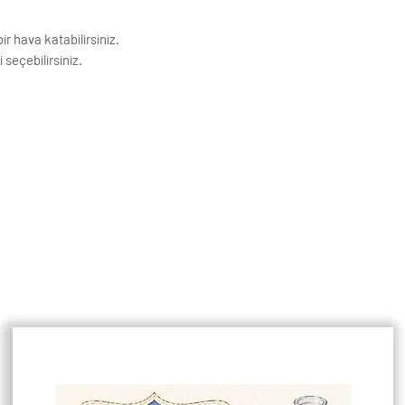
ir hava katabilirsiniz.
 seçebilirsiniz.
ıdına basılmaktadır. Görseller baskı
k Çözünürlüğe sahiptir.
ivi ile asmaya uygundur.
enişlikleri 1,5 cm dir.
çin lütfen mesaj atınız.