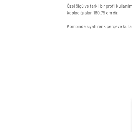
Özel ölçü ve farklı bir profil kullanılm
kapladığı alan 180.75 cm dir.
Kombinde siyah renk çerçeve kullan
Çerçeve renk seçenkleri;
Beyaz Renk
Siyah Renk
Altın Renk
Gümüş Renk
Krem Renk
Ahşap Renk
Gri Vizon Renk
Eskitne Altın Renk
Ceviz Renk
ÇERÇEVE ; LAMİNE AHŞAP
ÖN KORUMA: POLYESTERİN PVC