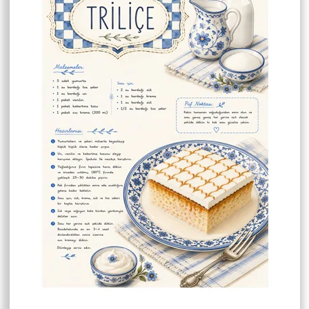
ıdına basılmaktadır. Görseller baskı
k Çözünürlüğe sahiptir.
ivi ile asmaya uygundur.
enişlikleri 1 cm dir.
çin lütfen mesaj atınız.