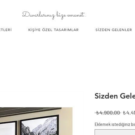
Duvarlarınız bize emanet..
TLERİ
KİŞİYE ÖZEL TASARIMLAR
SİZDEN GELENLER
Sizden Gel
Norm
 ₺4.900,00 
₺4.4
Fiyat
Eklemek istediğiniz bir