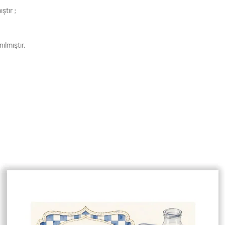
ıştır
;
ılmıştır.