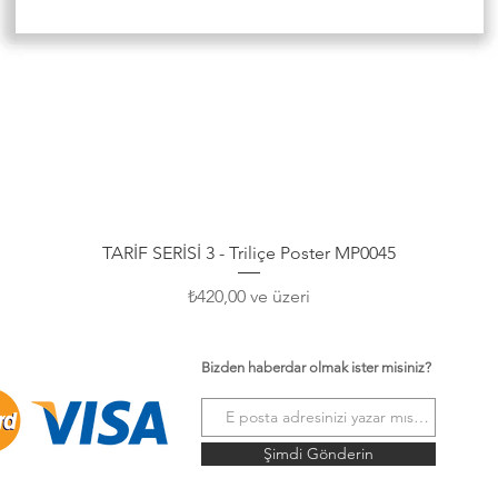
Hızlı Bakış
TARİF SERİSİ 3 - Triliçe Poster MP0045
İndirimli Fiyat
₺420,00
ve üzeri
Bizden haberdar olmak ister misiniz?
Şimdi Gönderin