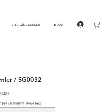
SİZE GİDECEKLER
BLOG
enler / SG0032
al
İndirimli
10,00
Fiyat
 şey var mıdır? (isteğe bağlı)