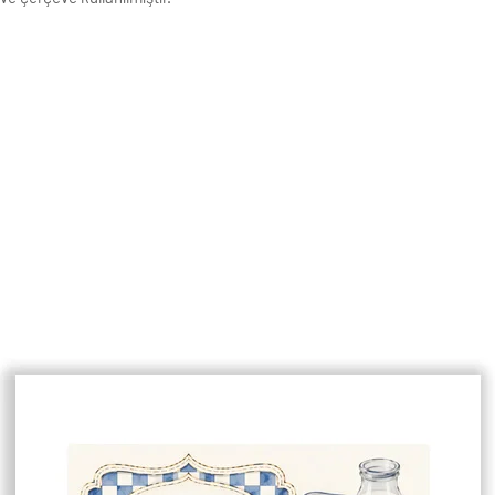
ıdına basılmaktadır. Görseller baskı
k Çözünürlüğe sahiptir.
ivi ile asmaya uygundur.
enişlikleri 1 cm dir.
çin lütfen mesaj atınız.