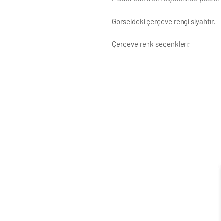
Görseldeki çerçeve rengi siyahtır.
Çerçeve renk seçenkleri;
Siyah
Beyaz
Krem
Altın
Gümüş
Ahşap (Açık Renk)
ÇERÇEVE ; LAMİNE AHŞAP
ÖN KORUMA: POLYESTERİN PVC
Posterler profesyonel Raket kağ
testinden geçirilmiştir ve Yükse
Çerçeveler çift taraflı bant ve ç
Standart çerçeve profillerimizin g
Siparişle ilgili değişiklikleriniz i