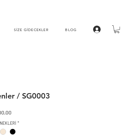
SİZE GİDECEKLER
BLOG
enler / SG0003
l
İndirimli
00,00
Fiyat
NEKLERİ
*