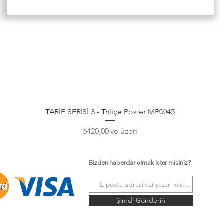
Hızlı Bakış
TARİF SERİSİ 3 - Triliçe Poster MP0045
İndirimli Fiyat
₺420,00
ve üzeri
Bizden haberdar olmak ister misiniz?
Şimdi Gönderin