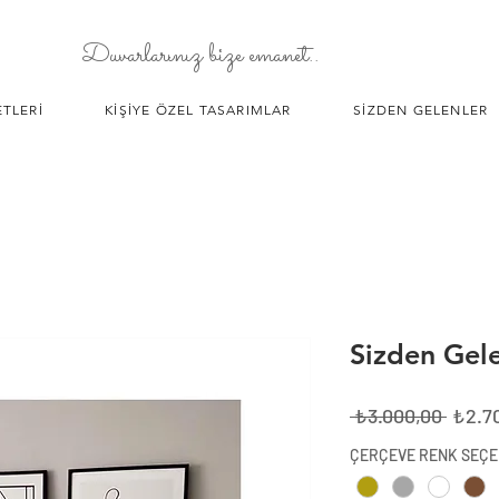
Duvarlarınız bize emanet..
TLERİ
KİŞİYE ÖZEL TASARIMLAR
SİZDEN GELENLER
Sizden Gel
Norma
 ₺3.000,00 
₺2.7
Fiyat
ÇERÇEVE RENK SEÇE