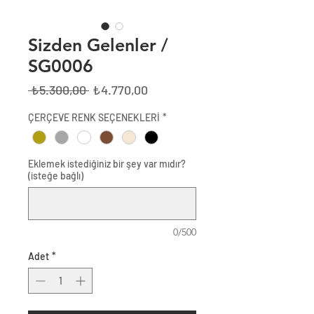
Sizden Gelenler /
SG0006
Normal
İndirimli
 ₺5.300,00 
₺4.770,00
Fiyat
Fiyat
ÇERÇEVE RENK SEÇENEKLERİ
*
Eklemek istediğiniz bir şey var mıdır?
(isteğe bağlı)
0/500
Adet
*