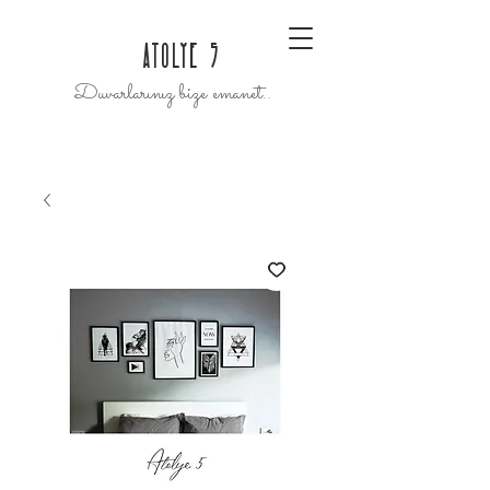
ATOLYE 5
Duvarlarınız bize emanet..