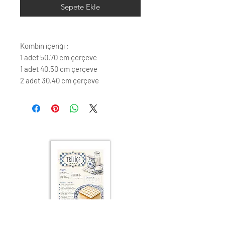
Sepete Ekle
Kombin içeriği ;
1 adet 50.70 cm çerçeve
1 adet 40.50 cm çerçeve
2 adet 30.40 cm çerçeve
2 adet 21.30 cm çerçeve
1 adet 13.18 cm çerçeve mevcuttur.
Görselde siyah renk çerçeve
kullanılmıştır.
Çerçeve renk seçenkleri;
Siyah
Beyaz
Krem
Altın
Gümüş