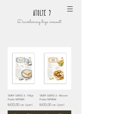
ATOLYE 5
Duvarlarınız bize emanet..
TARİF SERİSİ 3 - Triliçe
TARİF SERİSİ 2 - Mücver
Poster MP0045
Poster MP0044
İndirimli Fiyat
İndirimli Fiyat
₺420,00
ve üzeri
₺420,00
ve üzeri