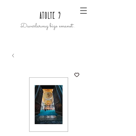
ATOLYE 5
Duvarlarınız bize emanet..