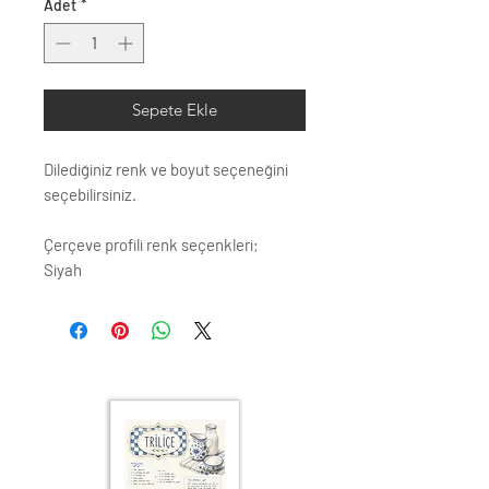
Adet
*
Sepete Ekle
Dilediğiniz renk ve boyut seçeneğini
seçebilirsiniz.
Çerçeve profili renk seçenkleri;
Siyah
Beyaz
Krem
Altın
Gümüş
Ahşap (Açık Renk)
ÇERÇEVE ; LAMİNE AHŞAP
ÖN KORUMA: POLYESTERİN PVC