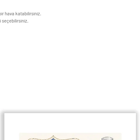
ir hava katabilirsiniz.
 seçebilirsiniz.
ıdına basılmaktadır. Görseller baskı
k Çözünürlüğe sahiptir.
ivi ile asmaya uygundur.
enişlikleri 1,5 cm dir.
çin lütfen mesaj atınız.