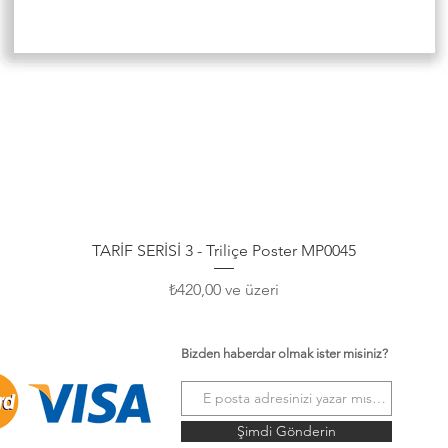
Hızlı Bakış
TARİF SERİSİ 3 - Triliçe Poster MP0045
İndirimli Fiyat
₺420,00
ve üzeri
Bizden haberdar olmak ister misiniz?
Şimdi Gönderin