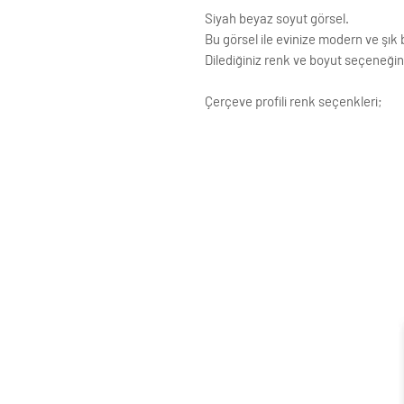
Siyah beyaz soyut görsel.
Bu görsel ile evinize modern ve şık b
Dilediğiniz renk ve boyut seçeneğini
Çerçeve profili renk seçenkleri;
Siyah
Beyaz
Krem
Altın
Gümüş
Ahşap (Açık Renk)
ÇERÇEVE ; LAMİNE AHŞAP
ÖN KORUMA: POLYESTERİN PVC
Posterler profesyonel Roket kağ
testinden geçirilmiştir ve Yükse
Çerçeveler çift taraflı bant ve ç
Standart çerçeve profillerimizin g
Siparişle ilgili değişiklikleriniz i