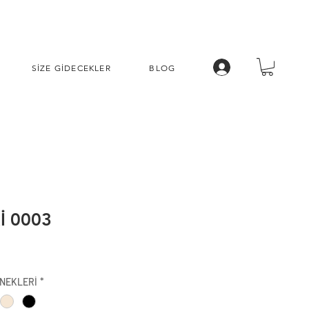
SİZE GİDECEKLER
BLOG
İ 0003
İndirimli
Fiyat
NEKLERİ
*