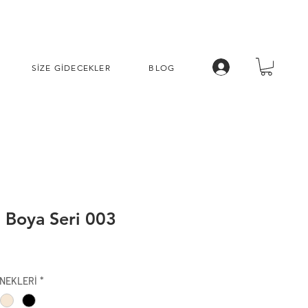
SİZE GİDECEKLER
BLOG
ı Boya Seri 003
İndirimli
Fiyat
NEKLERİ
*