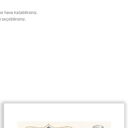
ir hava katabilirsiniz.
 seçebilirsiniz.
ıdına basılmaktadır. Görseller baskı
k Çözünürlüğe sahiptir.
ivi ile asmaya uygundur.
enişlikleri 1,5 cm dir.
çin lütfen mesaj atınız.