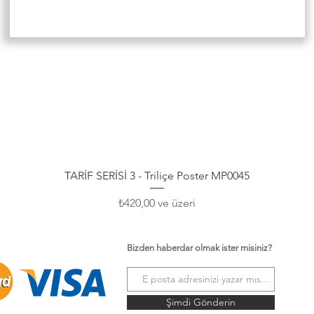
Hızlı Bakış
TARİF SERİSİ 3 - Triliçe Poster MP0045
İndirimli Fiyat
₺420,00
ve üzeri
Bizden haberdar olmak ister misiniz?
Şimdi Gönderin