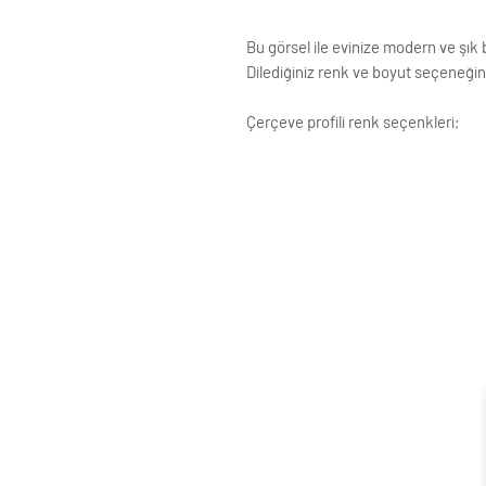
Bu görsel ile evinize modern ve şık b
Dilediğiniz renk ve boyut seçeneğini
Çerçeve profili renk seçenkleri;
Siyah
Beyaz
Krem
Altın
Gümüş
Ahşap (Açık Renk)
ÇERÇEVE ; LAMİNE AHŞAP
ÖN KORUMA: POLYESTERİN PVC
Posterler profesyonel Roket kağ
testinden geçirilmiştir ve Yükse
Çerçeveler çift taraflı bant ve ç
Standart çerçeve profillerimizin g
Siparişle ilgili değişiklikleriniz i