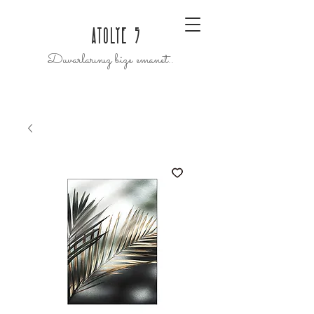
ATOLYE 5
Duvarlarınız bize emanet..