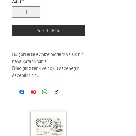
Adet
*
Sepete Ekle
Bu görsel ile evinize modern ve şık bir
hava katabilirsiniz.
Dilediğiniz renk ve boyut seçeneğini
seçebilirsiniz.
Çerçeve profili renk seçenkleri;
Siyah
Beyaz
Krem
Altın
Gümüş
Ahşap (Açık Renk)