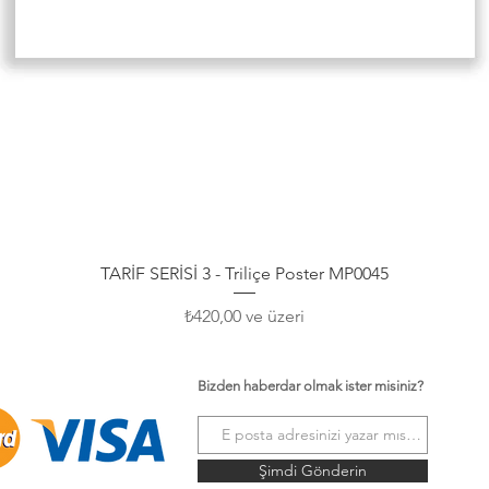
Hızlı Bakış
TARİF SERİSİ 3 - Triliçe Poster MP0045
İndirimli Fiyat
₺420,00
ve üzeri
Bizden haberdar olmak ister misiniz?
Şimdi Gönderin