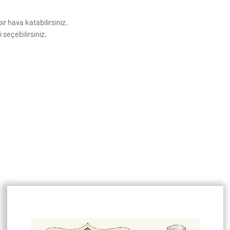
ir hava katabilirsiniz.
 seçebilirsiniz.
ıdına basılmaktadır. Görseller baskı
k Çözünürlüğe sahiptir.
ivi ile asmaya uygundur.
enişlikleri 1,5 cm dir.
çin lütfen mesaj atınız.