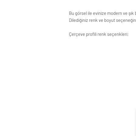
Bu görsel ile evinize modern ve şık b
Dilediğiniz renk ve boyut seçeneğini
Çerçeve profili renk seçenkleri;
Siyah
Beyaz
Krem
Altın
Gümüş
Ahşap (Açık Renk)
ÇERÇEVE ; LAMİNE AHŞAP
ÖN KORUMA: POLYESTERİN PVC
Posterler profesyonel Roket kağ
testinden geçirilmiştir ve Yükse
Çerçeveler çift taraflı bant ve ç
Standart çerçeve profillerimizin g
Siparişle ilgili değişiklikleriniz i