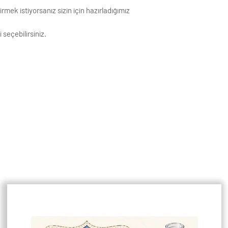
mek istiyorsanız sizin için hazırladığımız
 seçebilirsiniz.
ıdına basılmaktadır. Görseller baskı
k Çözünürlüğe sahiptir.
ivi ile asmaya uygundur.
enişlikleri 1,5 cm dir.
çin lütfen mesaj atınız.