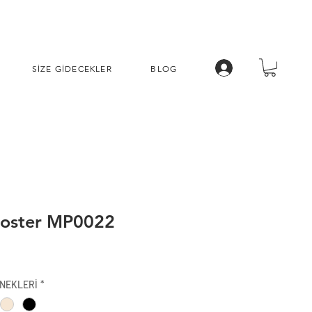
SİZE GİDECEKLER
BLOG
Poster MP0022
İndirimli
Fiyat
NEKLERİ
*