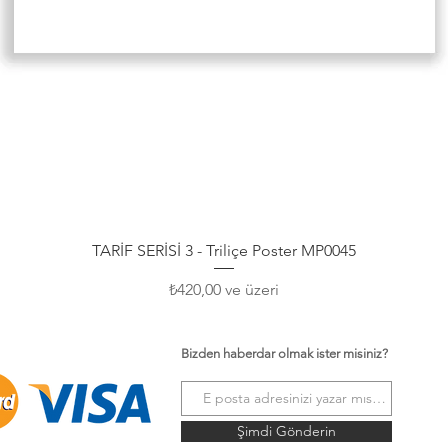
Hızlı Bakış
TARİF SERİSİ 3 - Triliçe Poster MP0045
İndirimli Fiyat
₺420,00
ve üzeri
Bizden haberdar olmak ister misiniz?
Şimdi Gönderin