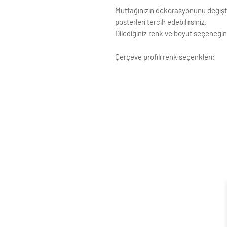
Mutfağınızın dekorasyonunu değiştir
posterleri tercih edebilirsiniz.
Dilediğiniz renk ve boyut seçeneğini
Çerçeve profili renk seçenkleri;
Siyah
Beyaz
Krem
Altın
Gümüş
Ahşap (Açık Renk)
ÇERÇEVE ; LAMİNE AHŞAP
ÖN KORUMA: POLYESTERİN PVC
Posterler profesyonel Raket kağ
testinden geçirilmiştir ve Yükse
Çerçeveler çift taraflı bant ve ç
Standart çerçeve profillerimizin g
Siparişle ilgili değişiklikleriniz i