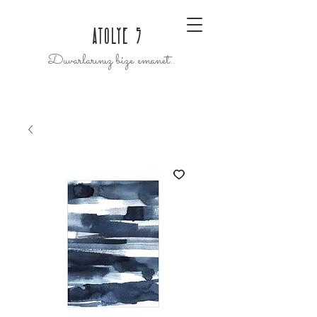
ATOLYE 5
Duvarlarınız bize emanet..