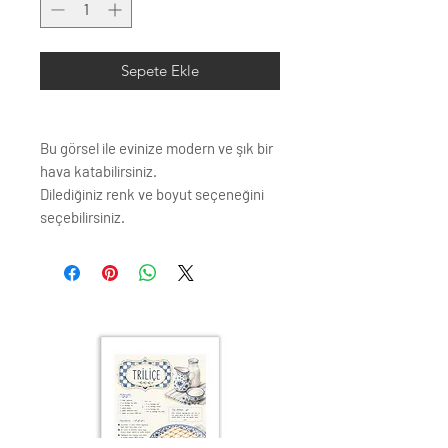
Sepete Ekle
Bu görsel ile evinize modern ve şık bir
hava katabilirsiniz.
Dilediğiniz renk ve boyut seçeneğini
seçebilirsiniz.
Çerçeve profili renk seçenkleri;
Siyah
Beyaz
Krem
Altın
Gümüş
Ahşap (Açık Renk)
ÇERÇEVE ; LAMİNE AHŞAP