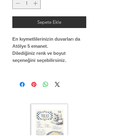
Sepete Ekle
En kıymetlilerinizin duvarları da
Atölye 5 emanet.
Dilediğiniz renk ve boyut
seçeneğini seçebilirsiniz.
Çerçeve profili renk seçenkleri;
Siyah
Beyaz
Krem
Altın
Gümüş
Ahşap (Açık Renk)
ÇERÇEVE ; LAMİNE AHŞAP