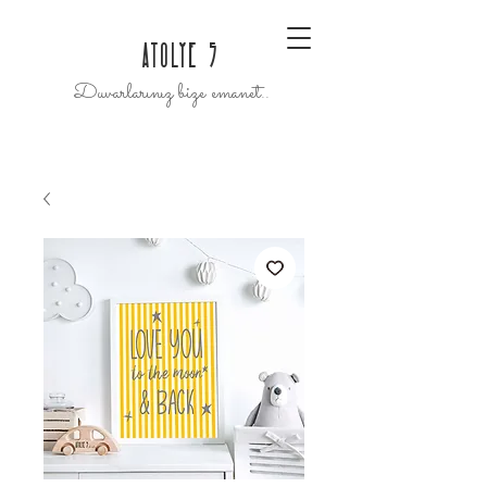
ATOLYE 5
Duvarlarınız bize emanet..