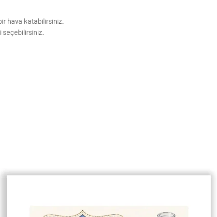
ir hava katabilirsiniz.
 seçebilirsiniz.
ıdına basılmaktadır. Görseller baskı
k Çözünürlüğe sahiptir.
ivi ile asmaya uygundur.
enişlikleri 1,5 cm dir.
çin lütfen mesaj atınız.