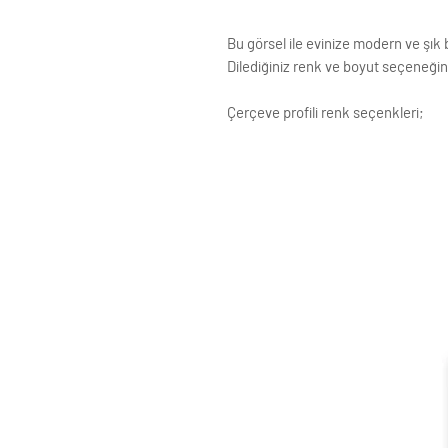
Bu görsel ile evinize modern ve şık b
Dilediğiniz renk ve boyut seçeneğini
Çerçeve profili renk seçenkleri;
Siyah
Beyaz
Krem
Altın
Gümüş
Ahşap (Açık Renk)
ÇERÇEVE ; LAMİNE AHŞAP
ÖN KORUMA: POLYESTERİN PVC
Posterler profesyonel Roket kağ
testinden geçirilmiştir ve Yükse
Çerçeveler çift taraflı bant ve ç
Standart çerçeve profillerimizin g
Siparişle ilgili değişiklikleriniz i