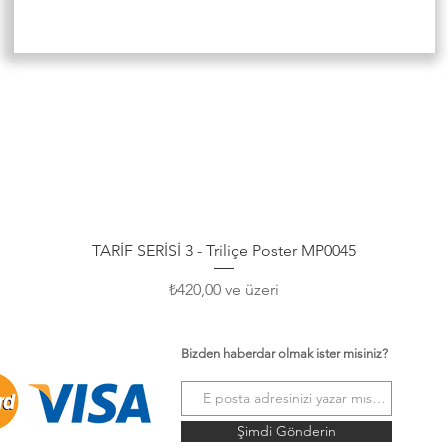
Hızlı Bakış
TARİF SERİSİ 3 - Triliçe Poster MP0045
İndirimli Fiyat
₺420,00
ve üzeri
Bizden haberdar olmak ister misiniz?
Şimdi Gönderin