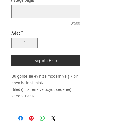
(isteğe bağlı)
0/500
Adet
*
Sepete Ekle
Bu görsel ile evinize modern ve şık bir
hava katabilirsiniz.
Dilediğiniz renk ve boyut seçeneğini
seçebilirsiniz.
Çerçeve profili renk seçenkleri;
Siyah
Beyaz