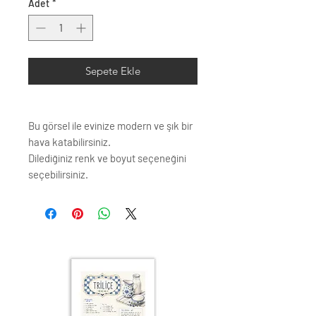
Adet
*
Sepete Ekle
Bu görsel ile evinize modern ve şık bir
hava katabilirsiniz.
Dilediğiniz renk ve boyut seçeneğini
seçebilirsiniz.
Çerçeve profili renk seçenkleri;
Siyah
Beyaz
Krem
Altın
Gümüş
Ahşap (Açık Renk)