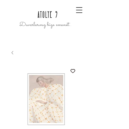
ATOLYE 5
Duvarlarınız bize emanet..