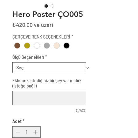
Hero Poster ÇO005
İndirimli
₺420,00
ve üzeri
Fiyat
ÇERÇEVE RENK SEÇENEKLERİ
*
Ölçü Seçenekleri
*
Eklemek istediğiniz bir şey var mıdır?
(isteğe bağlı)
0/500
Adet
*