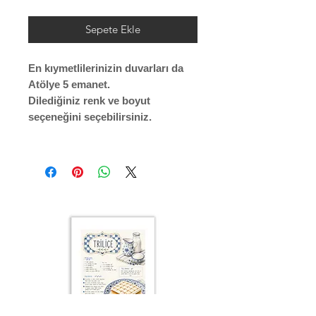
Sepete Ekle
En kıymetlilerinizin duvarları da
Atölye 5 emanet.
Dilediğiniz renk ve boyut
seçeneğini seçebilirsiniz.
Çerçeve profili renk seçenkleri;
Siyah
Beyaz
Krem
Altın
Gümüş
Ahşap (Açık Renk)
ÇERÇEVE ; LAMİNE AHŞAP
ÖN KORUMA: POLYESTERİN PVC
Posterler profesyonel Roket