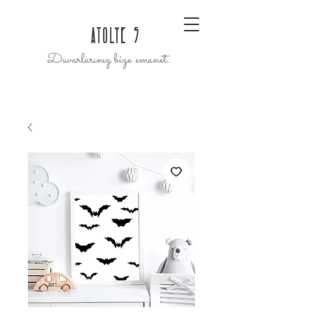
ATOLYE 5
Duvarlarınız bize emanet..