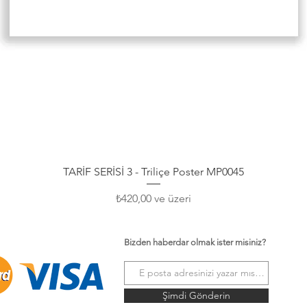
Hızlı Bakış
TARİF SERİSİ 3 - Triliçe Poster MP0045
İndirimli Fiyat
₺420,00
ve üzeri
Bizden haberdar olmak ister misiniz?
Şimdi Gönderin