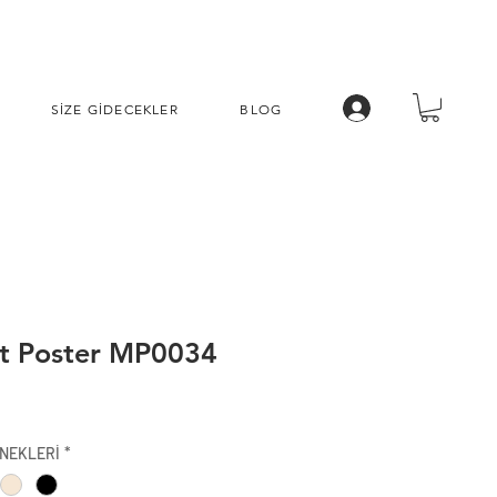
SİZE GİDECEKLER
BLOG
t Poster MP0034
İndirimli
Fiyat
NEKLERİ
*