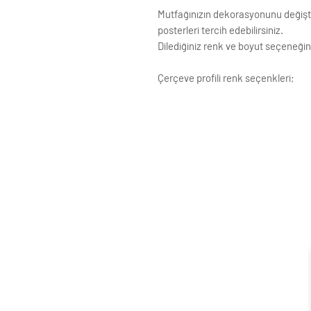
Mutfağınızın dekorasyonunu değiştir
posterleri tercih edebilirsiniz.
Dilediğiniz renk ve boyut seçeneğini
Çerçeve profili renk seçenkleri;
Siyah
Beyaz
Krem
Altın
Gümüş
Ahşap (Açık Renk)
ÇERÇEVE ; LAMİNE AHŞAP
ÖN KORUMA: POLYESTERİN PVC
Posterler profesyonel Raket kağ
testinden geçirilmiştir ve Yükse
Çerçeveler çift taraflı bant ve ç
Standart çerçeve profillerimizin g
Siparişle ilgili değişiklikleriniz i