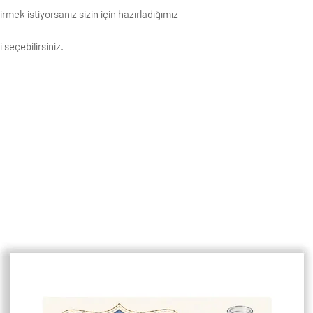
mek istiyorsanız sizin için hazırladığımız
 seçebilirsiniz.
ıdına basılmaktadır. Görseller baskı
k Çözünürlüğe sahiptir.
ivi ile asmaya uygundur.
enişlikleri 1,5 cm dir.
çin lütfen mesaj atınız.