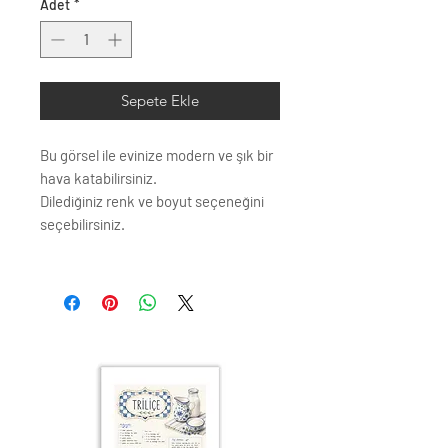
Adet
*
Sepete Ekle
Bu görsel ile evinize modern ve şık bir
hava katabilirsiniz.
Dilediğiniz renk ve boyut seçeneğini
seçebilirsiniz.
Çerçeve profili renk seçenkleri;
Siyah
Beyaz
Krem
Altın
Gümüş
Ahşap (Açık Renk)