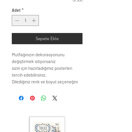
0/500
Adet
*
Sepete Ekle
Mutfağınızın dekorasyonunu
değiştirmek istiyorsanız
sizin için hazırladığımız posterleri
tercih edebilirsiniz.
Dilediğiniz renk ve boyut seçeneğini
seçebilirsiniz.
Çerçeve profili renk seçenkleri;
Siyah
Beyaz
Krem
Altın