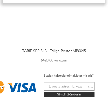
Hızlı Bakış
TARİF SERİSİ 3 - Triliçe Poster MP0045
İndirimli Fiyat
₺420,00
ve üzeri
Bizden haberdar olmak ister misiniz?
Şimdi Gönderin