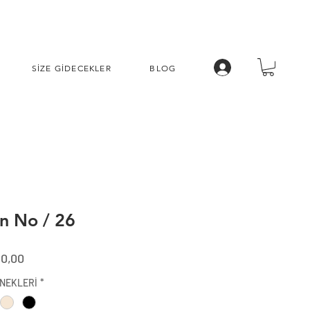
SİZE GİDECEKLER
BLOG
n No / 26
al
İndirimli
10,00
Fiyat
NEKLERİ
*