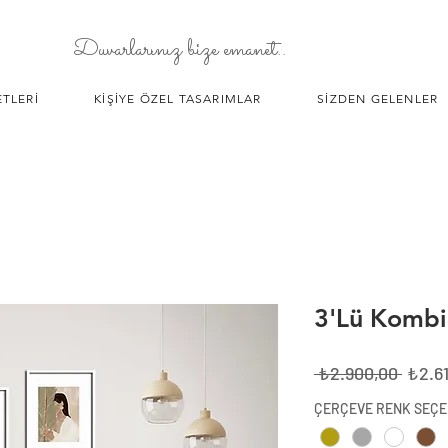
Duvarlarınız bize emanet..
TLERİ
KİŞİYE ÖZEL TASARIMLAR
SİZDEN GELENLER
3'Lü Kombi
Norm
 ₺2.900,00 
₺2.6
Fiyat
ÇERÇEVE RENK SEÇE