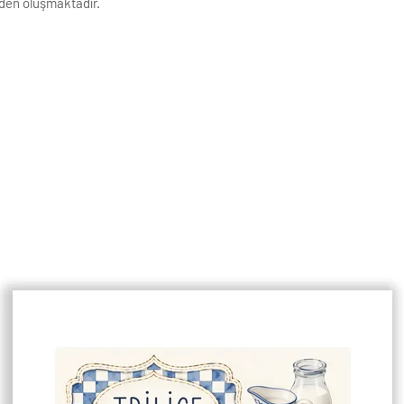
den oluşmaktadır.
ıdına basılmaktadır. Görseller baskı
k Çözünürlüğe sahiptir.
ivi ile asmaya uygundur.
enişlikleri 1 cm dir.
çin lütfen mesaj atınız.