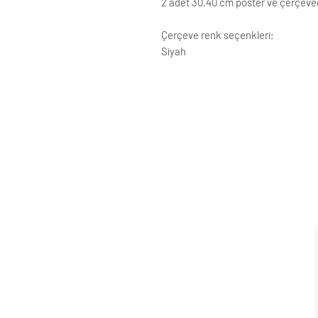
2 adet 30.40 cm poster ve çerçeve
Çerçeve renk seçenkleri;
Siyah
Beyaz
Krem
Altın
Gümüş
Ahşap (Açık Renk)
ÇERÇEVE ; LAMİNE AHŞAP
ÖN KORUMA: POLYESTERİN PVC
Posterler profesyonel Raket kağ
testinden geçirilmiştir ve Yükse
Çerçeveler çift taraflı bant ve ç
Standart çerçeve profillerimizin g
Siparişle ilgili değişiklikleriniz i