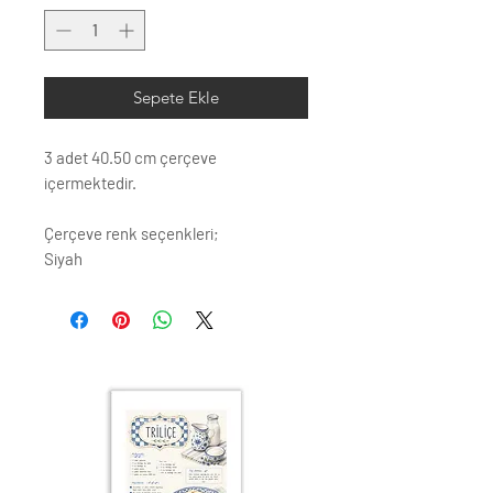
Sepete Ekle
3 adet 40.50 cm çerçeve
içermektedir.
Çerçeve renk seçenkleri;
Siyah
Beyaz
Krem
Altın
Gümüş
Ahşap (Açık Renk)
ÇERÇEVE ; LAMİNE AHŞAP
ÖN KORUMA: POLYESTERİN PVC