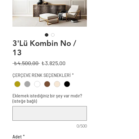
3'Lü Kombin No /
13
Normal
İndirimli
 ₺4.500,00 
₺3.825,00
Fiyat
Fiyat
ÇERÇEVE RENK SEÇENEKLERİ
*
Eklemek istediğiniz bir şey var mıdır?
(isteğe bağlı)
0/500
Adet
*