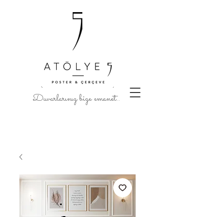
Duvarlarınız bize emanet..