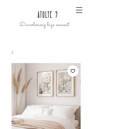
ATOLYE 5
Duvarlarınız bize emanet..