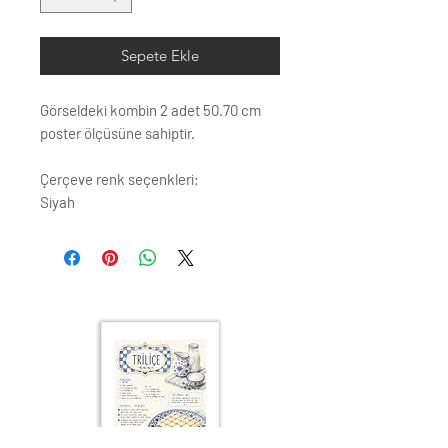
Sepete Ekle
Görseldeki kombin 2 adet 50.70 cm
poster ölçüsüne sahiptir.
Çerçeve renk seçenkleri;
Siyah
Beyaz
Krem
Altın
Gümüş
Ahşap (Açık Renk)
ÇERÇEVE ; LAMİNE AHŞAP
ÖN KORUMA: POLYESTERİN PVC
Posterler profesyonel Raket
kağıdına basılmaktadır. Görseller