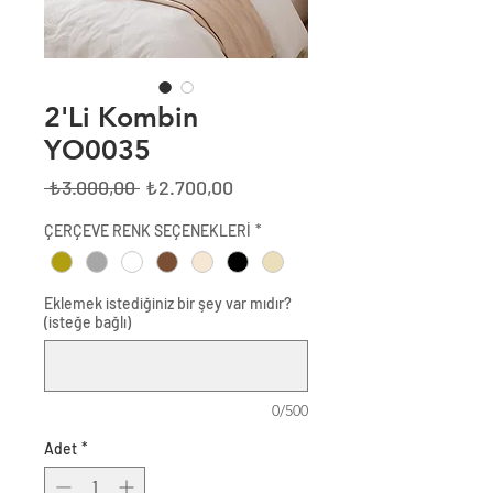
2'Li Kombin
YO0035
Normal
İndirimli
 ₺3.000,00 
₺2.700,00
Fiyat
Fiyat
ÇERÇEVE RENK SEÇENEKLERİ
*
Eklemek istediğiniz bir şey var mıdır?
(isteğe bağlı)
0/500
Adet
*