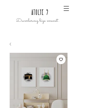
ATOLYE 5
Duvarlarınız bize emanet..