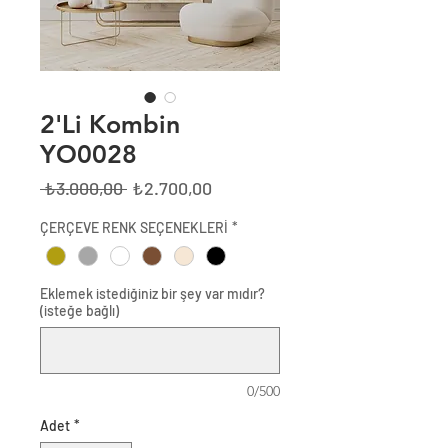
2'Li Kombin
YO0028
Normal
İndirimli
 ₺3.000,00 
₺2.700,00
Fiyat
Fiyat
ÇERÇEVE RENK SEÇENEKLERİ
*
Eklemek istediğiniz bir şey var mıdır?
(isteğe bağlı)
0/500
Adet
*