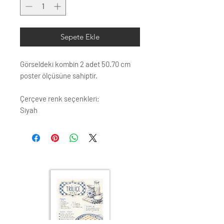
Sepete Ekle
Görseldeki kombin 2 adet 50.70 cm
poster ölçüsüne sahiptir.
Çerçeve renk seçenkleri;
Siyah
Beyaz
Krem
Altın
Gümüş
Ahşap (Açık Renk)
ÇERÇEVE ; LAMİNE AHŞAP
ÖN KORUMA: POLYESTERİN PVC
Posterler profesyonel Raket