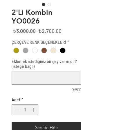
2'Li Kombin
YO0026
Normal
İndirimli
 ₺3.000,00 
₺2.700,00
Fiyat
Fiyat
ÇERÇEVE RENK SEÇENEKLERİ
*
Eklemek istediğiniz bir şey var mıdır?
(isteğe bağlı)
0/500
Adet
*
Sepete Ekle