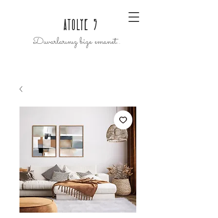
ATOLYE 5
Duvarlarınız bize emanet..