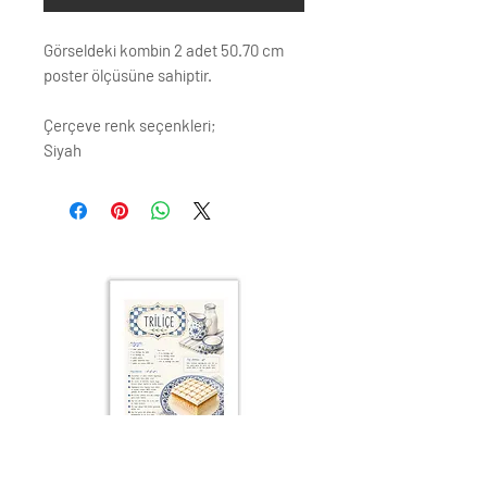
Görseldeki kombin 2 adet 50.70 cm
poster ölçüsüne sahiptir.
Çerçeve renk seçenkleri;
Siyah
Beyaz
Krem
Altın
Gümüş
Ahşap (Açık Renk)
ÇERÇEVE ; LAMİNE AHŞAP
ÖN KORUMA: POLYESTERİN PVC
Posterler profesyonel Raket
kağıdına basılmaktadır. Görseller
baskı testinden geçirilmiştir ve
Yüksek Çözünürlüğe sahiptir.
Çerçeveler çift taraflı bant ve çivi